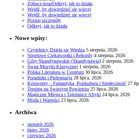
Zobacz teraz
Odkryj, jak to działa
Wejdź, by dowiedzieć się więcej
Wejdź, by dowiedzieć się więcej
Poznaj szczegóły
Odkryj, jak to działa
Nowe wpisy:
Czytelnicy Dzielą się Wiedzą
5 sierpnia, 2026
Sportowe Ciekawostki i Rekordy
4 sierpnia, 2026
Góry Skandynawskie (Skandynawia)
2 sierpnia, 2026
Świat Muzyki Klasycznej
1 sierpnia, 2026
Polska Literatura w Centrum
30 lipca, 2026
Poradniki i Pielęgnacja
28 lipca, 2026
Konwenty – Fantastyka, Popkultura i Społeczność
27 li
Trening na Świeżym Powietrzu
25 lipca, 2026
Magiczne Miejsca i Tajemnice Afryki
24 lipca, 2026
Moda i Wartości
23 lipca, 2026
Archiwa
sierpień 2026
lipiec 2026
czerwiec 2026