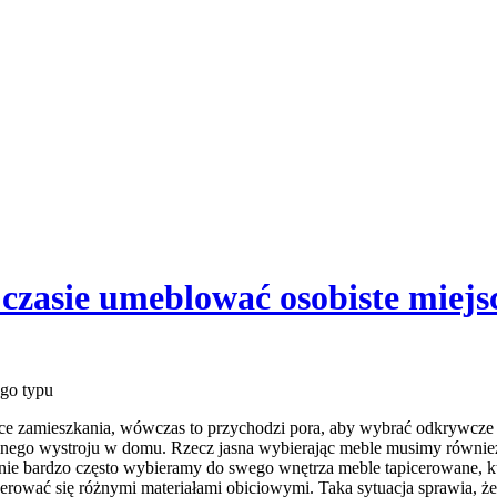
czasie umeblować osobiste miejs
ego typu
 zamieszkania, wówczas to przychodzi pora, aby wybrać odkrywcze m
gólnego wystroju w domu. Rzecz jasna wybierając meble musimy równi
nie bardzo często wybieramy do swego wnętrza meble tapicerowane, któ
rować się różnymi materiałami obiciowymi. Taka sytuacja sprawia, że