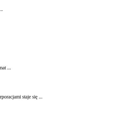
..
at ...
racjami staje ​się ...