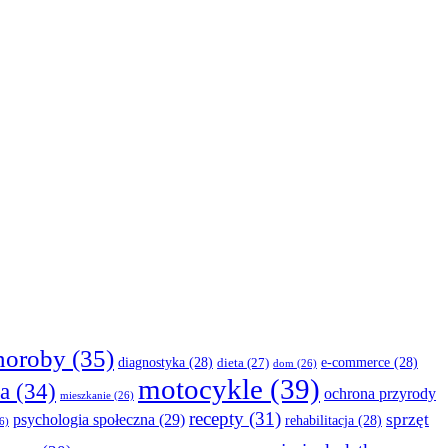
horoby
(35)
diagnostyka
(28)
e-commerce
(28)
dieta
(27)
dom
(26)
motocykle
(39)
a
(34)
ochrona przyrody
mieszkanie
(26)
recepty
(31)
sprzęt
psychologia społeczna
(29)
rehabilitacja
(28)
6)