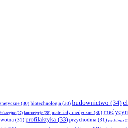
c
budownictwo
(34)
enetyczne
(30)
biotechnologia
(30)
medycyn
materiały medyczne
(30)
korepetycje
(28)
edukacyjne
(27)
profilaktyka
(33)
owotna
(31)
przychodnia
(31)
psychologia
(2