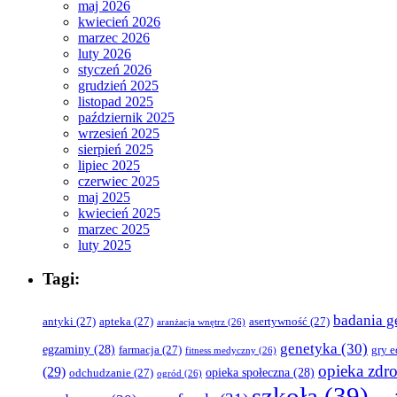
maj 2026
kwiecień 2026
marzec 2026
luty 2026
styczeń 2026
grudzień 2025
listopad 2025
październik 2025
wrzesień 2025
sierpień 2025
lipiec 2025
czerwiec 2025
maj 2025
kwiecień 2025
marzec 2025
luty 2025
Tagi:
badania g
antyki
(27)
apteka
(27)
asertywność
(27)
aranżacja wnętrz
(26)
genetyka
(30)
egzaminy
(28)
farmacja
(27)
gry 
fitness medyczny
(26)
opieka zdr
(29)
opieka społeczna
(28)
odchudzanie
(27)
ogród
(26)
szkoła
(39)