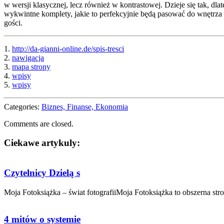
w wersji klasycznej, lecz również w kontrastowej. Dzieje się tak, 
wykwintne komplety, jakie to perfekcyjnie będą pasować do wnętrz
gości.
1.
http://da-gianni-online.de/spis-tresci
2.
nawigacja
3.
mapa strony
4.
wpisy
5.
wpisy
Categories:
Biznes, Finanse, Ekonomia
Comments are closed.
Ciekawe artykuly:
Czytelnicy Dzielą s
Moja Fotoksiążka – świat fotografiiMoja Fotoksiążka to obszerna stro
4 mitów o systemie